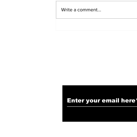
Write a comment...
हिंदू समाज में समाप्त हो भेद भाव:
Narendra Thakur
Subscribe to Our N