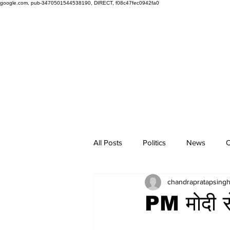
google.com, pub-3470501544538190, DIRECT, f08c47fec0942fa0
All Posts
Politics
News
O
chandrapratapsing
PM मोदी से 