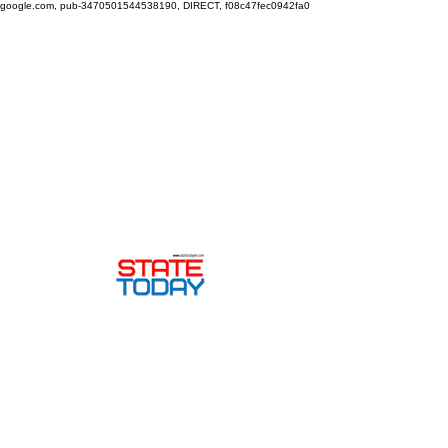
google.com, pub-3470501544538190, DIRECT, f08c47fec0942fa0