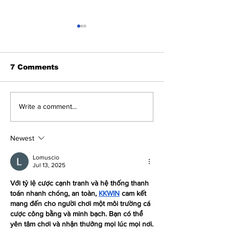
7 Comments
शिक्षा और स्वास्थ्य सबको सुलभ
संगठित हो हिंदू समा
Write a comment...
होना चाहिए : Dr. Mohan
Mohanji Bha
Bhagwat
Newest
Lomuscio
Jul 13, 2025
Với tỷ lệ cược cạnh tranh và hệ thống thanh 
toán nhanh chóng, an toàn, 
KKWIN
 cam kết 
mang đến cho người chơi một môi trường cá 
cược công bằng và minh bạch. Bạn có thể 
yên tâm chơi và nhận thưởng mọi lúc mọi nơi.