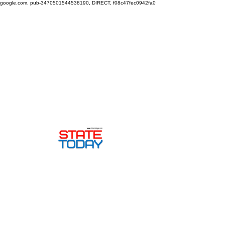
google.com, pub-3470501544538190, DIRECT, f08c47fec0942fa0