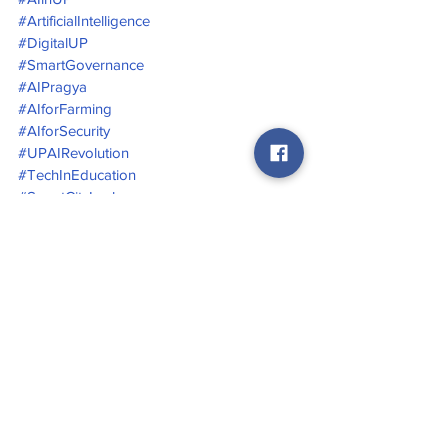
#ArtificialIntelligence
#DigitalUP
#SmartGovernance
#AIPragya
#AIforFarming
#AIforSecurity
#UPAIRevolution
#TechInEducation
#SmartCityLucknow
#IndiaAI
#FutureReadyUP
#AIforDevelopment
#YogiModel
#DigitalBharat
#AIinHealthcare
#AICityIndia
#Skill4Future
#WomenSafetyTech
#AIEducationReform
AI City Lucknow
AI Pragya
Artificial Intelligence