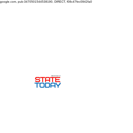
google.com, pub-3470501544538190, DIRECT, f08c47fec0942fa0