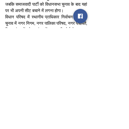
जबकि समाजवादी पार्टी को विधानसभा चुनाव के बाद यहां 
पर भी अपनी सीट बचाने में लगना होगा।
विधान परिषद में स्थानीय प्राधिकार निर्वाचन क्षेत्र के 
चुनाव में नगर निगम, नगर पालिका परिषद, नगर पंचायतें, 
जिला पंचायतें, क्षेत्र पंचायतें व छावनी बोर्ड के सदस्य 
मतदान करते हैं। वर्ष 2016 के चुनाव में कुल 1,27,491 
मतदाता थे। यह चुनाव 938 मतदान केंद्रों पर हुआ 
था। इस बार के चुनाव में यह संख्या करीब 1.40 लाख 
होने की उम्मीद है।
bjp
cm
election
Politics
See All
Recent Posts