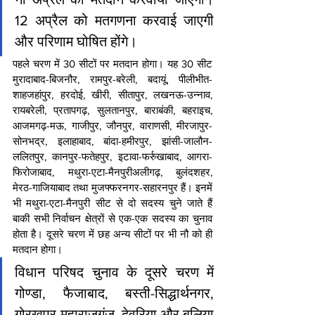
12 अप्रैल को मतगणना करवाई जाएगी 
और परिणाम घोषित होंगे।
पहले चरण में 30 सीटों पर मतदान होगा। यह 30 सीट 
मुरादाबाद-बिजनौर, रामपुर-बरेली, बदायूं, पीलीभीत-
शाहजहांपुर, हरदोई, खीरी, सीतापुर, लखनऊ-उन्नाव, 
रायबरेली, प्रतापगढ़, सुलतानपुर, बाराबंकी, बहराइच, 
आजमगढ़-मऊ, गाजीपुर, जौनपुर, वाराणसी, मीरजापुर-
सोनभद्र, इलाहाबाद, बांदा-हमीरपुर, झांसी-जालौन-
ललितपुर, कानपुर-फतेहपुर, इटावा-फर्रुखाबाद, आगरा-
फिरोजाबाद, मथुरा-एटा-मैनपुरीअलीगढ़, बुलंदशहर, 
मेरठ-गाजियाबाद तथा मुजफ्फरनगर-सहारनपुर हैं। इनमें 
भी मथुरा-एटा-मैनपुरी सीट से दो सदस्य चुने जाते हैं 
बाकी सभी निर्वाचन क्षेत्रों से एक-एक सदस्य का चुनाव 
होता है। दूसरे चरण में छह अन्य सीटों पर भी नौ को ही 
मतदान होगा।
विधान परिषद चुनाव के दूसरे चरण में 
गोण्डा, फैजाबाद, बस्ती-सिद्धार्थनगर, 
गोरखपुर-महाराजगंज, देवरिया और बलिया 