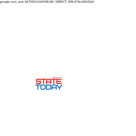
google.com, pub-3470501544538190, DIRECT, f08c47fec0942fa0