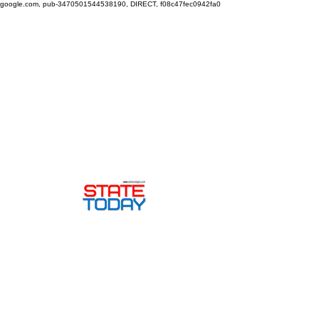
google.com, pub-3470501544538190, DIRECT, f08c47fec0942fa0