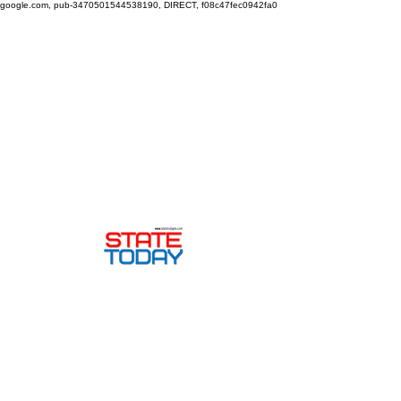
google.com, pub-3470501544538190, DIRECT, f08c47fec0942fa0