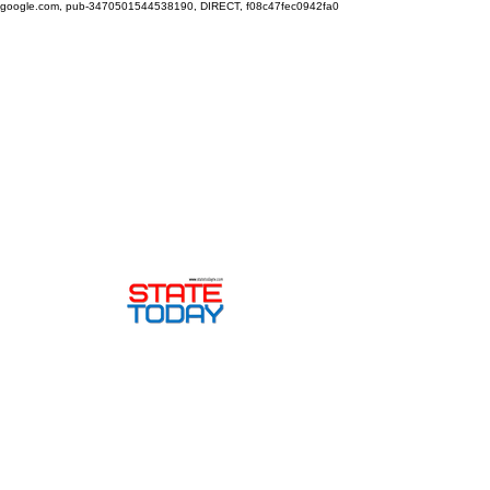
google.com, pub-3470501544538190, DIRECT, f08c47fec0942fa0