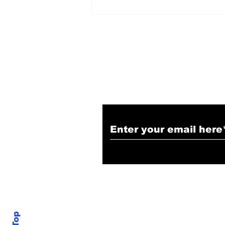
हिंदू समाज में समाप्त हो भेद भाव:
Narendra Thakur
Subscribe to Our N