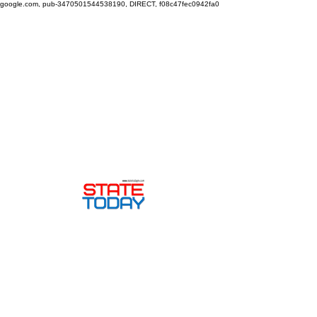
google.com, pub-3470501544538190, DIRECT, f08c47fec0942fa0