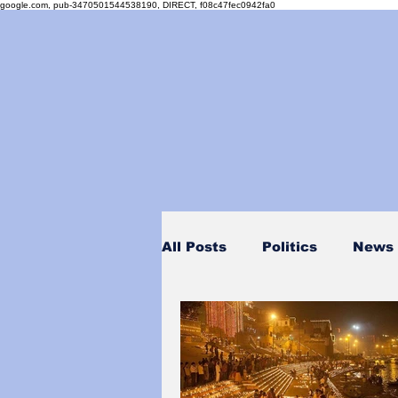
google.com, pub-3470501544538190, DIRECT, f08c47fec0942fa0
All Posts
Politics
News
Personality