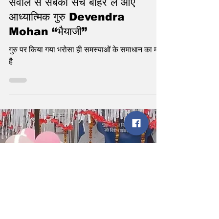
statetodaytv
May 17, 2024
2 min read
आप "गुरुमुख" हैं या "मनमुख" ? – एक
सवाल से सबका सच बाहर ले आए
आध्यात्मिक गुरु Devendra
Mohan “भैयाजी”
गुरु पर किया गया भरोसा ही समस्याओं के समाधान का मार्ग
है