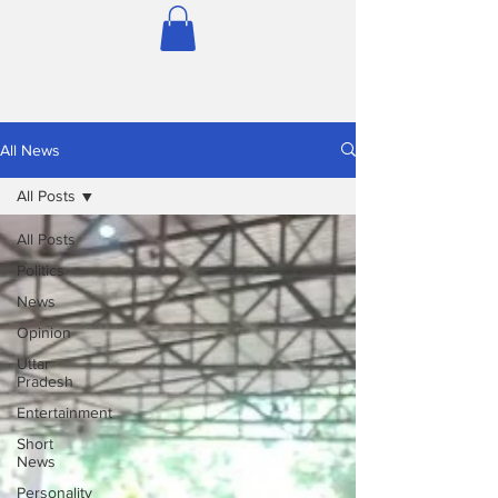
All News
All Posts
All Posts
Politics
News
Opinion
Uttar
Pradesh
Entertainment
Short
News
Personality