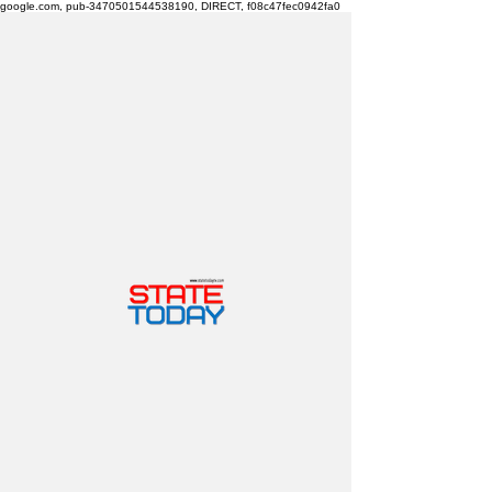
google.com, pub-3470501544538190, DIRECT, f08c47fec0942fa0