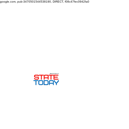
google.com, pub-3470501544538190, DIRECT, f08c47fec0942fa0