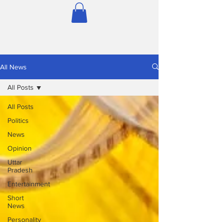
All News
All Posts
All Posts
Politics
News
Opinion
Uttar
Pradesh
Entertainment
Short
News
Personality