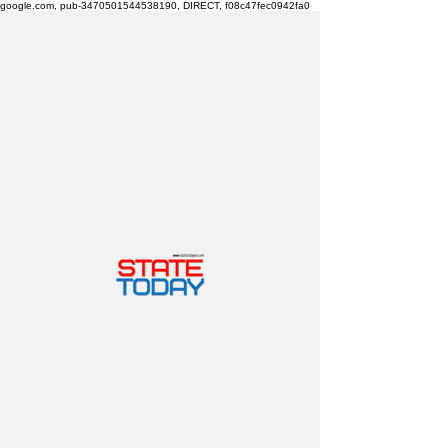
google.com, pub-3470501544538190, DIRECT, f08c47fec0942fa0