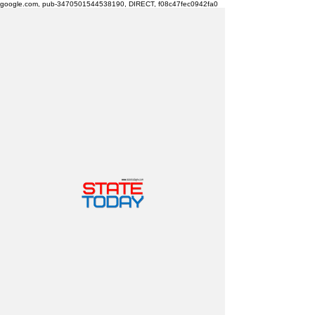
google.com, pub-3470501544538190, DIRECT, f08c47fec0942fa0