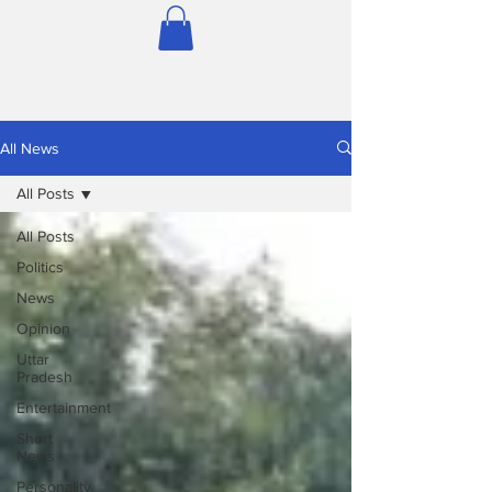
All News
All Posts
All Posts
Politics
News
Opinion
Uttar
Pradesh
Entertainment
Short
News
Personality