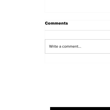
Comments
Write a comment...
सत्संग से विचार पवित्र होते हैं और
सेवा से कर्म उज्ज्वल बनते हैं :
Devendra Mohan Bhaiya
Ji
Subscribe to Our N