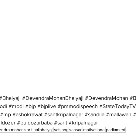
#Bhaiyaji
#DevendraMohanBhaiyaji
#DevendraMohan
#B
odi
#modi
#bjp
#bjplive
#pmmodispeech
#StateTodayTV
#mp
#ashokrawat
#santkripalnagar
#sandila
#mallawan
#
ldozer
#buldozarbaba
#sant
#kripalnagar
endra mohan
spritiual
bhaiyaji
satsang
sansad
motivational
parliament