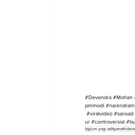
#Devendra
#Mohan
pmmodi
#narendram
#viralvideo
#sansad
ur
#controversial
#bu
bjp
cm yogi adityanath
dev