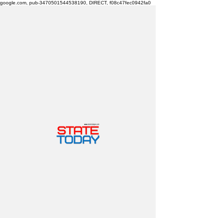
google.com, pub-3470501544538190, DIRECT, f08c47fec0942fa0