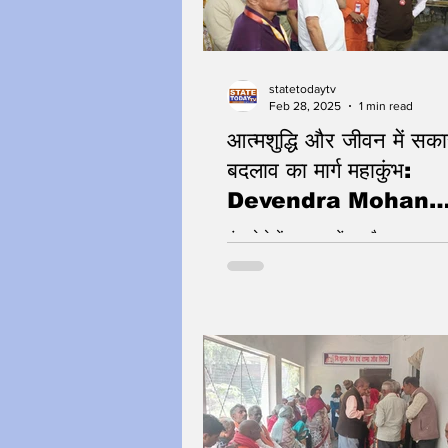
statetodaytv
Feb 28, 2025
1 min read
आत्मशुद्धि और जीवन में सका
बदलाव का मार्ग महाकुंभ:
Devendra Mohan
Bhaiya Ji
कुंभ मेले में श्रद्धालुओं का सैलाब उमड़ा
बीच, देवेंद्र मोहन भैया जी ने प्रयागराज प
श्रद्धालुओं से अपने अनुभव साझा किए।.