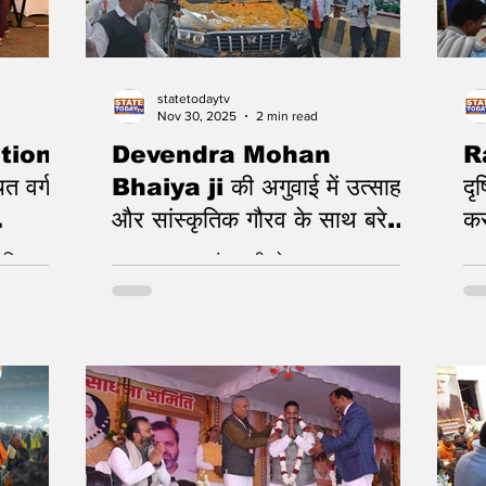
statetodaytv
Nov 30, 2025
2 min read
tion
Devendra Mohan
R
ित वर्ग के
Bhaiya ji की अगुवाई में उत्साह
दृ
और सांस्कृतिक गौरव के साथ बरेली
कर
में निकली सनातन जन जागृति शोभा
ा दिवस पर
एकता का अद्भुत संगम बनी शोभायात्रा
वृक
यात्रा