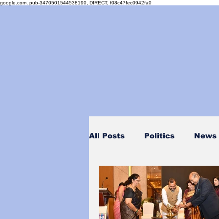
google.com, pub-3470501544538190, DIRECT, f08c47fec0942fa0
All Posts
Politics
News
Personality