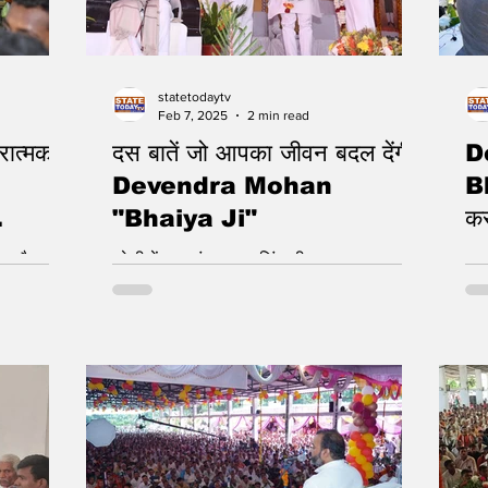
statetodaytv
Feb 7, 2025
2 min read
रात्मक
दस बातें जो आपका जीवन बदल देंगी -
D
Devendra Mohan
Bh
"Bhaiya Ji"
कर
 हुआ है। इसी
बरेली में हुआ संत कृपाल सिंह जी महाराज का
नवव
हुंचे
जन्मोत्सव भंडारा
सत्
..