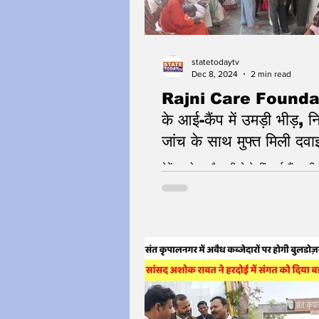
statetodaytv
Dec 8, 2024
2 min read
Rajni Care Founda
के आई-कैंप में उमड़ी भीड़, न
जांच के साथ मुफ्त मिली दवा
चश्मे
देवेंद्र मोहन भैयाजी ने देखीं आई-कैंप की 
संगत को दिया सत्संग