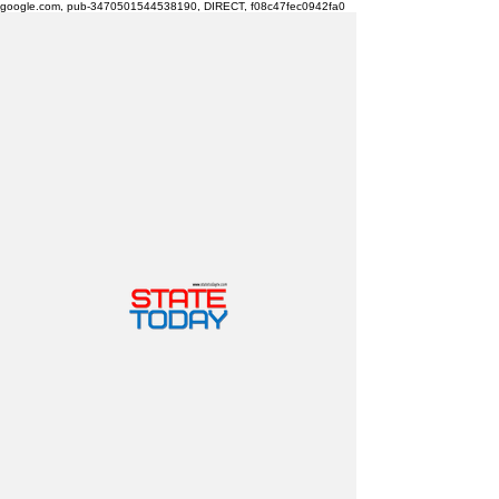
google.com, pub-3470501544538190, DIRECT, f08c47fec0942fa0