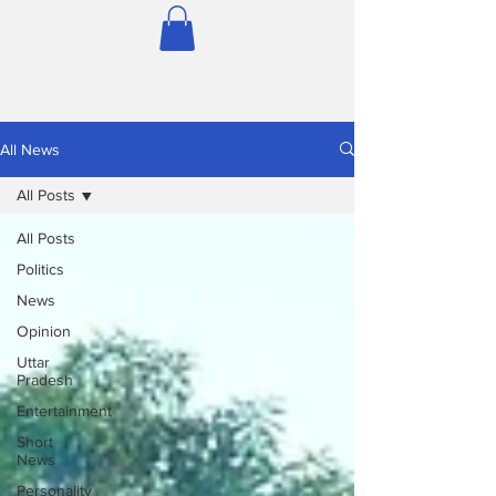
All News
All Posts
All Posts
Politics
News
Opinion
Uttar
Pradesh
Entertainment
Short
News
Personality