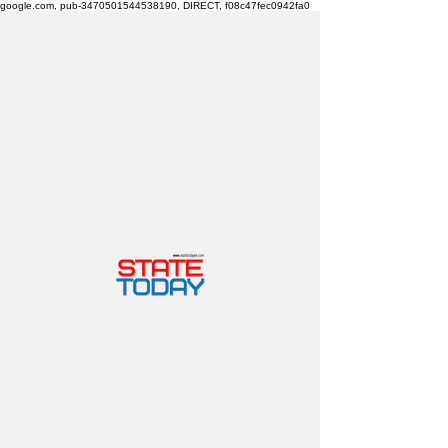
google.com, pub-3470501544538190, DIRECT, f08c47fec0942fa0