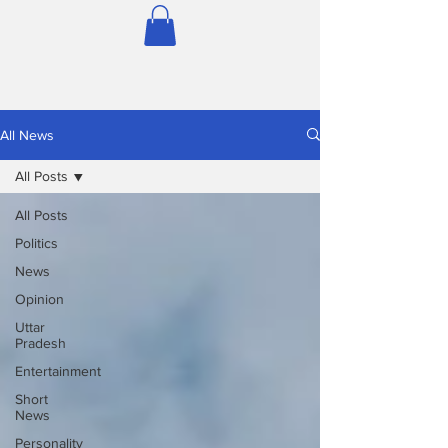
All News
All Posts
All Posts
Politics
News
Opinion
Uttar
Pradesh
Entertainment
Short
News
Personality