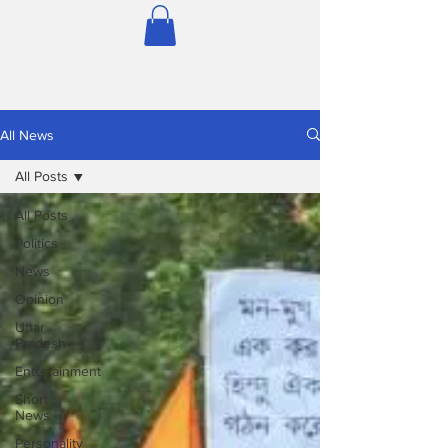
All News
All Posts
All Posts
Politics
News
Opinion
Uttar
Pradesh
Entertainment
Short
News
Personality