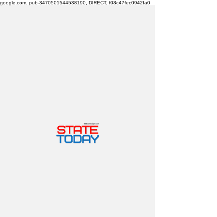
google.com, pub-3470501544538190, DIRECT, f08c47fec0942fa0