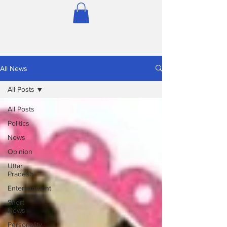
All News
All Posts
All Posts
Politics
News
Opinion
Uttar
Pradesh
Entertainment
Short
News
Personality