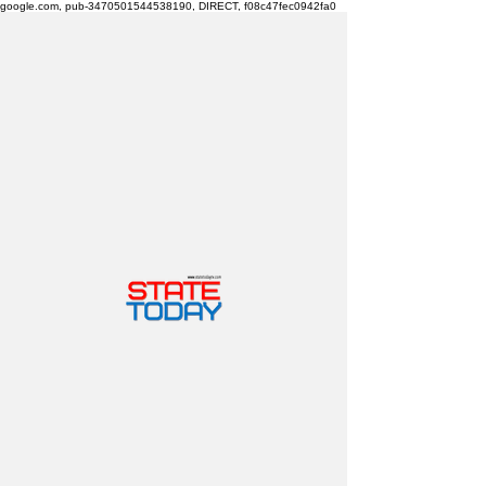
google.com, pub-3470501544538190, DIRECT, f08c47fec0942fa0