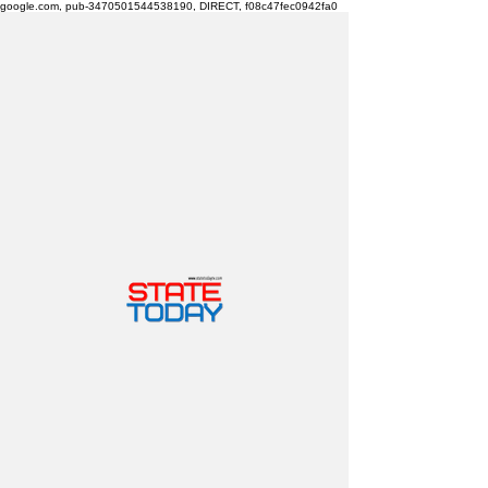
google.com, pub-3470501544538190, DIRECT, f08c47fec0942fa0