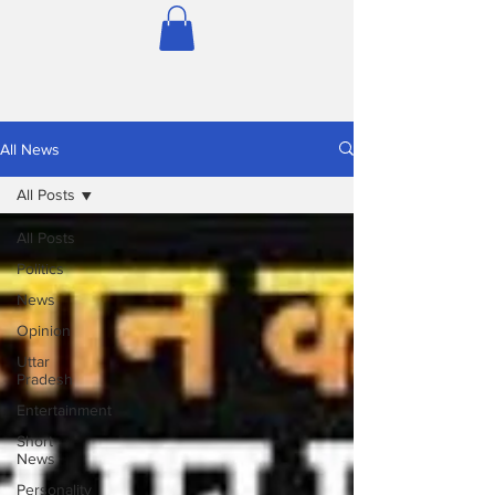
All News
All Posts
All Posts
Politics
News
Opinion
Uttar
Pradesh
Entertainment
Short
News
Personality