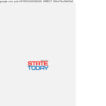
google.com, pub-3470501544538190, DIRECT, f08c47fec0942fa0