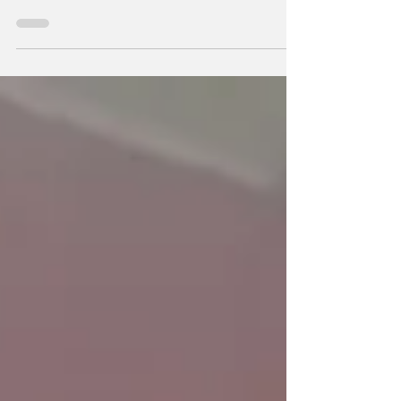
गाढ़ी कमाई का रिकार्ड - एडीआर, इलेक्शन वॉच