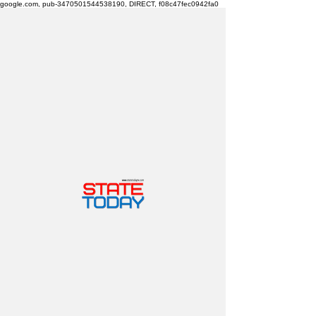
google.com, pub-3470501544538190, DIRECT, f08c47fec0942fa0