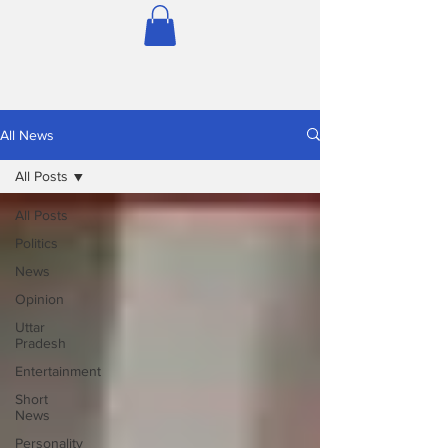
All News
All Posts
All Posts
Politics
News
Opinion
Uttar
Pradesh
Entertainment
Short
News
Personality