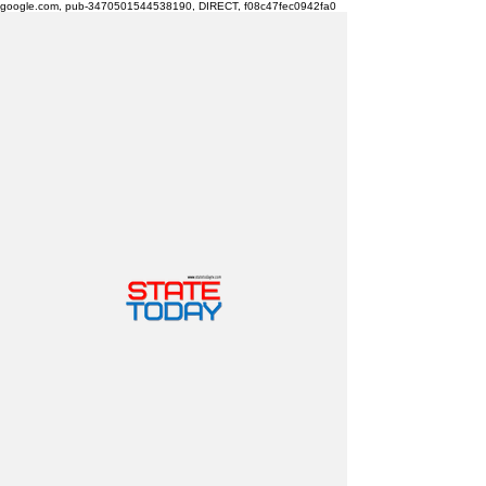
google.com, pub-3470501544538190, DIRECT, f08c47fec0942fa0