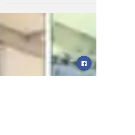
केजीएमयू और बलरामपुर अस्पताल में वृक्षारोपण