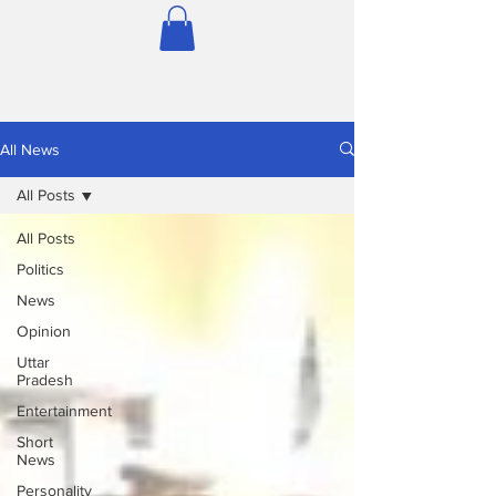
All News
All Posts
All Posts
Politics
News
Opinion
Uttar
Pradesh
Entertainment
Short
News
Personality