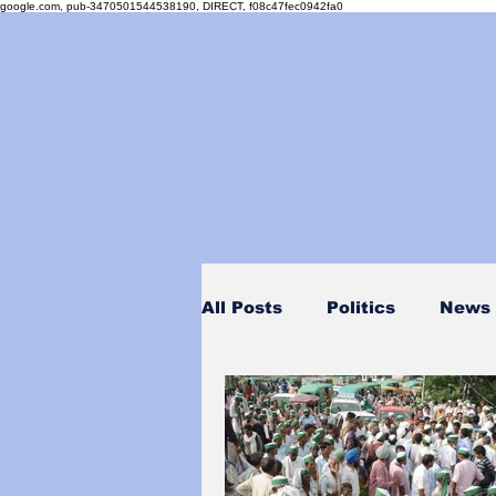
google.com, pub-3470501544538190, DIRECT, f08c47fec0942fa0
All Posts
Politics
News
Personality