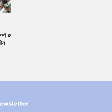
लनों का
तीय
ewsletter