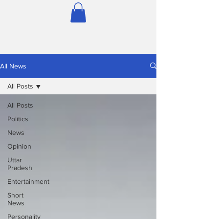
All News
All Posts
All Posts
Politics
News
Opinion
Uttar
Pradesh
Entertainment
Short
News
Personality