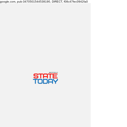
google.com, pub-3470501544538190, DIRECT, f08c47fec0942fa0