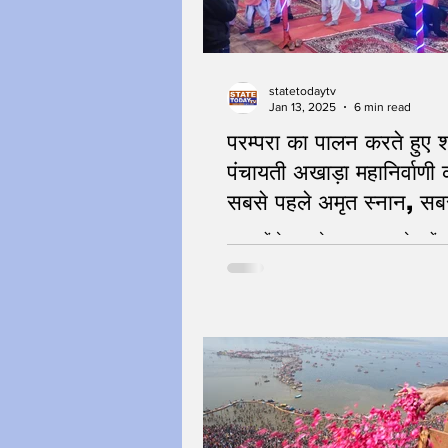
statetodaytv
Jan 13, 2025
6 min read
परम्परा का पालन करते हुए श
पंचायती अखाड़ा महानिर्वाणी 
सबसे पहले अमृत स्नान, सब
आखिर में श्री पंचायती अखाड़
आखाड़ों के मण्डलेश्वर, महामण्डलेश्वरों
: Amrit Snan
पदाधिकारीयों के रथ, हाथी, घोड़े हो रहे 
MahaKumbh