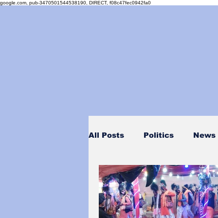
google.com, pub-3470501544538190, DIRECT, f08c47fec0942fa0
All Posts
Politics
News
Personality