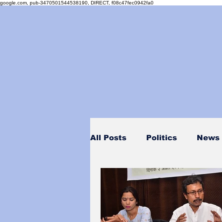
google.com, pub-3470501544538190, DIRECT, f08c47fec0942fa0
All Posts
Politics
News
Personality