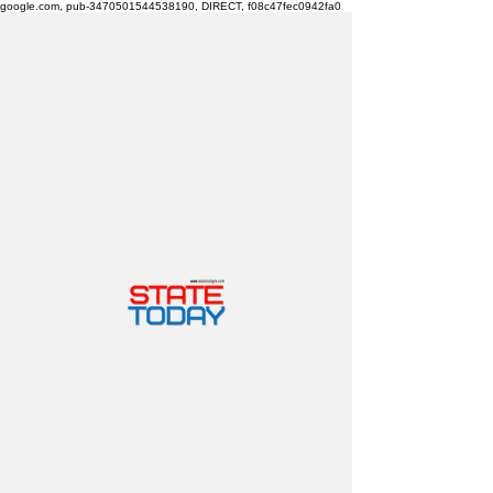
google.com, pub-3470501544538190, DIRECT, f08c47fec0942fa0