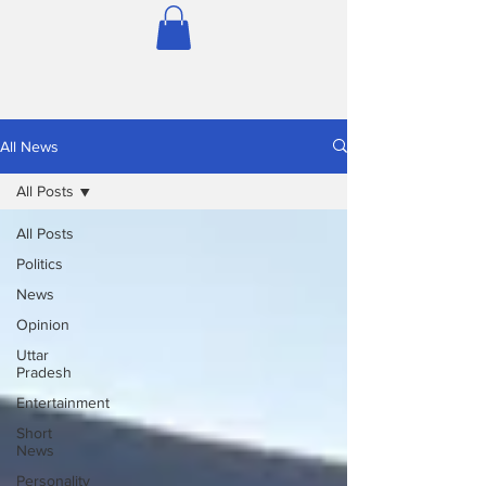
All News
All Posts
All Posts
Politics
News
Opinion
Uttar
Pradesh
Entertainment
Short
News
Personality