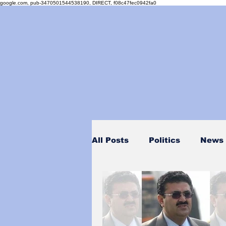
google.com, pub-3470501544538190, DIRECT, f08c47fec0942fa0
All Posts
Politics
News
Personality