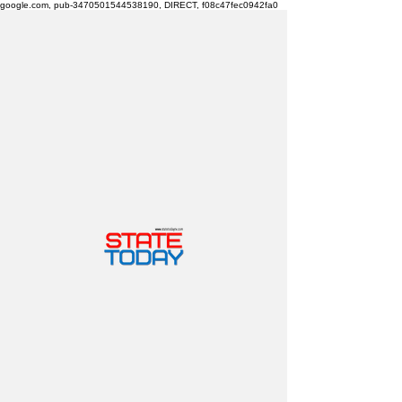
google.com, pub-3470501544538190, DIRECT, f08c47fec0942fa0