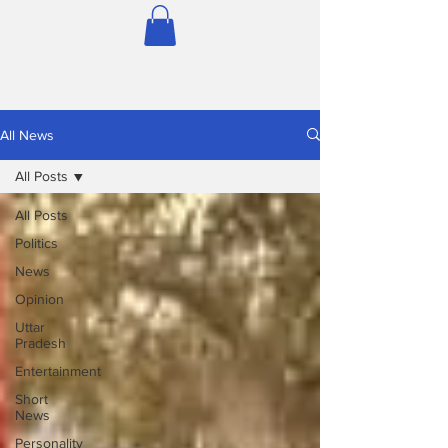
All News
All Posts
All Posts
Politics
News
Opinion
Uttar
Pradesh
Entertainment
Short
News
Personality