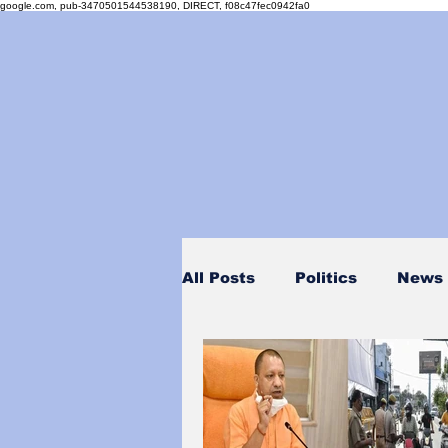
google.com, pub-3470501544538190, DIRECT, f08c47fec0942fa0
All Posts
Politics
News
Personality