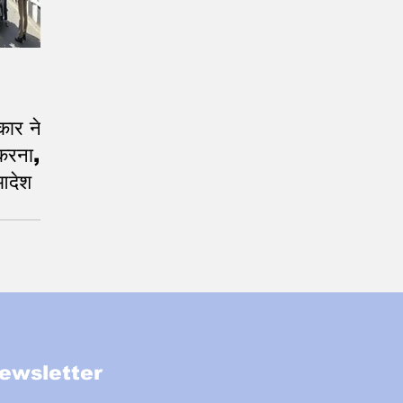
ार ने
करना,
 आदेश
ewsletter