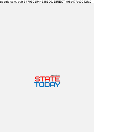
google.com, pub-3470501544538190, DIRECT, f08c47fec0942fa0