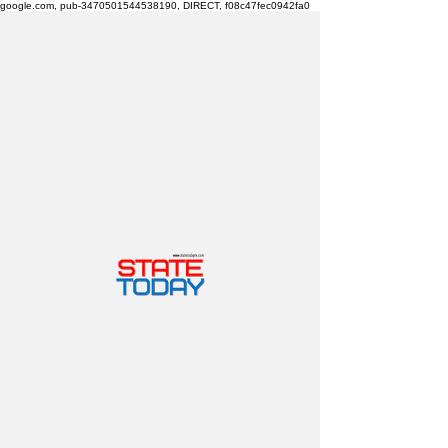
google.com, pub-3470501544538190, DIRECT, f08c47fec0942fa0