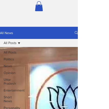
All News
All Posts
All Posts
Politics
News
Opinion
Uttar
Pradesh
Entertainment
Short
News
Personality