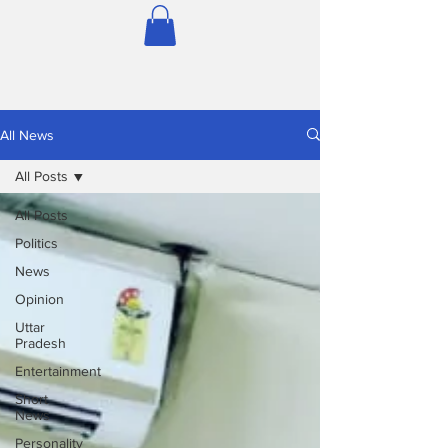
All News
All Posts
All Posts
Politics
News
Opinion
Uttar
Pradesh
Entertainment
Short
News
Personality