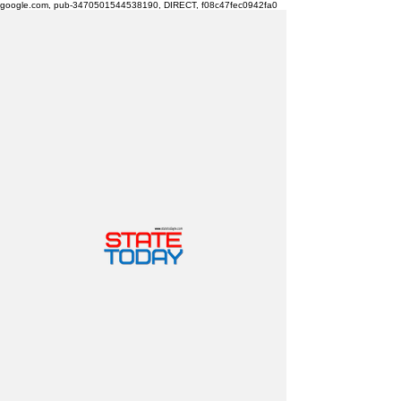
google.com, pub-3470501544538190, DIRECT, f08c47fec0942fa0