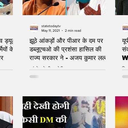
statetodaytv
May 11, 2021
2 min read
व ड्यूटी
झूठे आंकड़ों और पीआर के दम पर
यू
ियों के
डब्लूएचओ की प्रशंसा हासिल की
सं
ार
राज्य सरकार ने - अजय कुमार लल्लू
WH
कांग्रेस ने सीएम योगी पर उठाए सवाल
विश