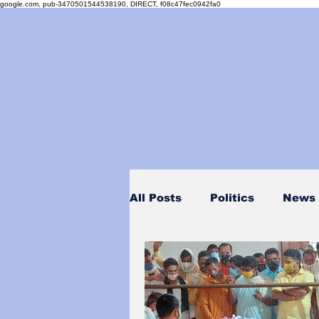
google.com, pub-3470501544538190, DIRECT, f08c47fec0942fa0
All Posts
Politics
News
Personality