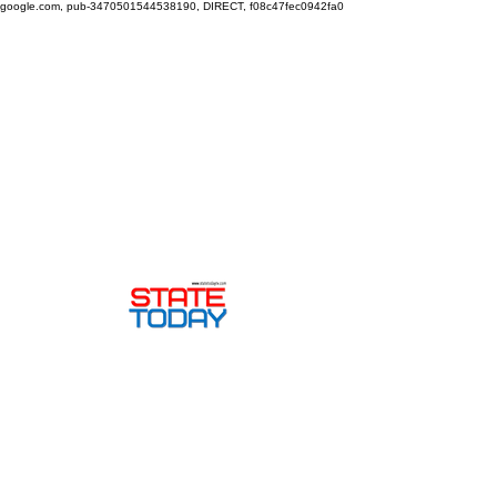
google.com, pub-3470501544538190, DIRECT, f08c47fec0942fa0