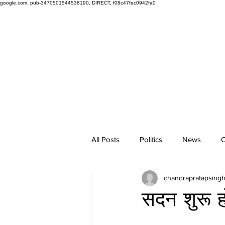
google.com, pub-3470501544538190, DIRECT, f08c47fec0942fa0
All Posts
Politics
News
O
chandrapratapsing
सदन शुरू ह