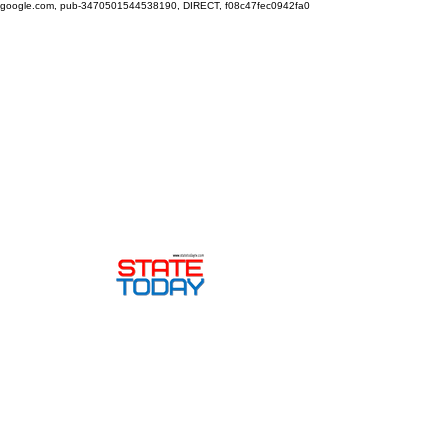
google.com, pub-3470501544538190, DIRECT, f08c47fec0942fa0