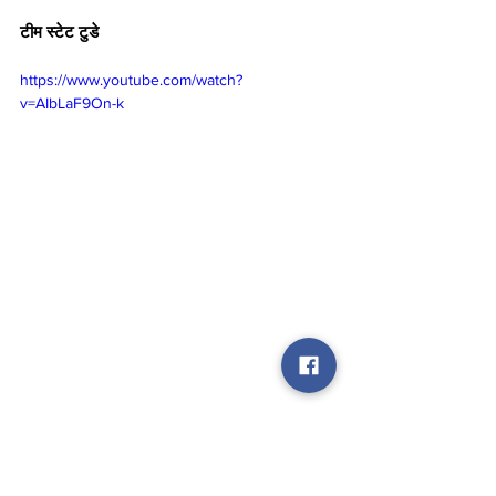
टीम स्टेट टुडे
https://www.youtube.com/watch?
v=AIbLaF9On-k
cm yogi adityanath
pm narendra modi
जेपी नड्डा
Politics