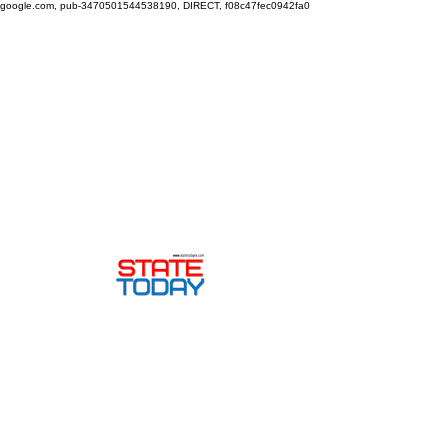
google.com, pub-3470501544538190, DIRECT, f08c47fec0942fa0