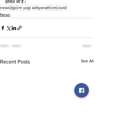
हासिल की हैं।
news
bjp
cm yogi adityanath
cm
covid
News
See All
Recent Posts