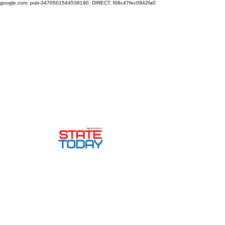
google.com, pub-3470501544538190, DIRECT, f08c47fec0942fa0