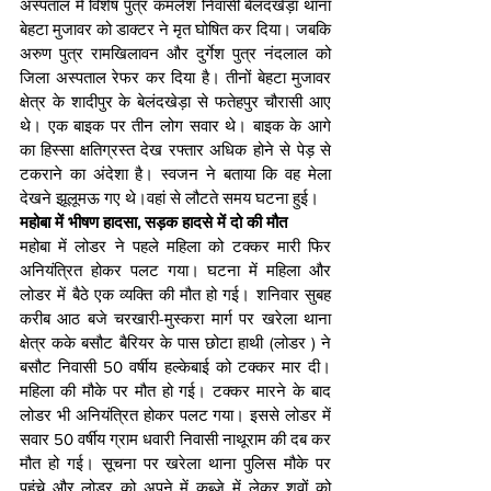
अस्‍पताल में विशेष पुत्र कमलेश निवासी बेलंदखेड़ा थाना 
बेहटा मुजावर को डाक्टर ने मृत घोषित कर दिया। जबकि 
अरुण पुत्र रामखिलावन और दुर्गेश पुत्र नंदलाल को 
जिला अस्पताल रेफर कर दिया है। तीनों बेहटा मुजावर 
क्षेत्र के शादीपुर के बेलंदखेड़ा से फतेहपुर चौरासी आए 
थे। एक बाइक पर तीन लोग सवार थे। बाइक के आगे 
का हिस्सा क्षतिग्रस्त देख रफ्तार अधिक होने से पेड़ से 
टकराने का अंदेशा है। स्वजन ने बताया कि वह मेला 
देखने झूलूमऊ गए थे।वहां से लौटते समय घटना हुई।
महोबा में भीषण हादसा, सड़क हादसे में दो की मौत
महोबा में लोडर ने पहले महिला को टक्कर मारी फिर 
अनियंत्रित होकर पलट गया। घटना में महिला और 
लोडर में बैठे एक व्यक्ति की मौत हो गई। शनिवार सुबह 
करीब आठ बजे चरखारी-मुस्करा मार्ग पर खरेला थाना 
क्षेत्र कके बसौट बैरियर के पास छोटा हाथी (लोडर ) ने 
बसौट निवासी 50 वर्षीय हल्केबाई को टक्कर मार दी। 
महिला की मौके पर मौत हो गई। टक्कर मारने के बाद 
लोडर भी अनियंत्रित होकर पलट गया। इससे लोडर में 
सवार 50 वर्षीय ग्राम धवारी निवासी नाथूराम की दब कर 
मौत हो गई। सूचना पर खरेला थाना पुलिस मौके पर 
पहुंचे और लोडर को अपने में कब्जे में लेकर शवों को 