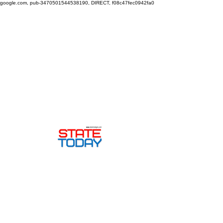
google.com, pub-3470501544538190, DIRECT, f08c47fec0942fa0