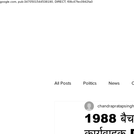
google.com, pub-3470501544538190, DIRECT, f08c47fec0942fa0
All Posts
Politics
News
O
chandrapratapsing
1988 बैच 
कार्यवाह