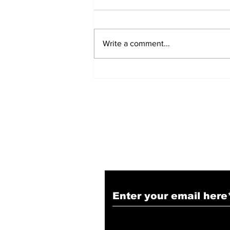
Write a comment...
हिंदू समाज में समाप्त हो भेद भाव:
Narendra Thakur
Subscribe to Our N