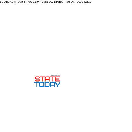
google.com, pub-3470501544538190, DIRECT, f08c47fec0942fa0