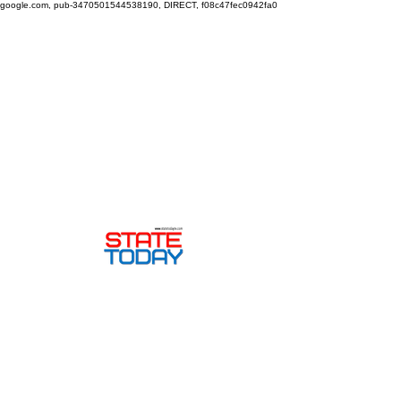
google.com, pub-3470501544538190, DIRECT, f08c47fec0942fa0