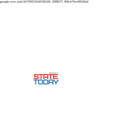
google.com, pub-3470501544538190, DIRECT, f08c47fec0942fa0