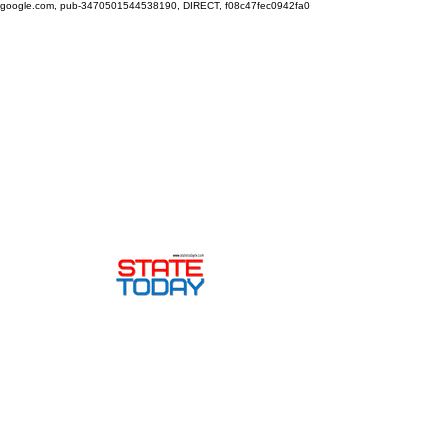
google.com, pub-3470501544538190, DIRECT, f08c47fec0942fa0